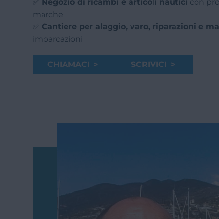
✅
Negozio di ricambi e articoli nautici
con prod
marche
✅
Cantiere per alaggio, varo, riparazioni e m
imbarcazioni
CHIAMACI >
SCRIVICI >