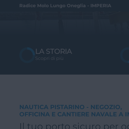
D
a
l
c
a
n
t
i
Radice Molo Lungo Oneglia - IMPERIA
LA STORIA
Scopri di più
NAUTICA PISTARINO - NEGOZIO,
OFFICINA E CANTIERE NAVALE A 
Il tuo porto sicuro per o