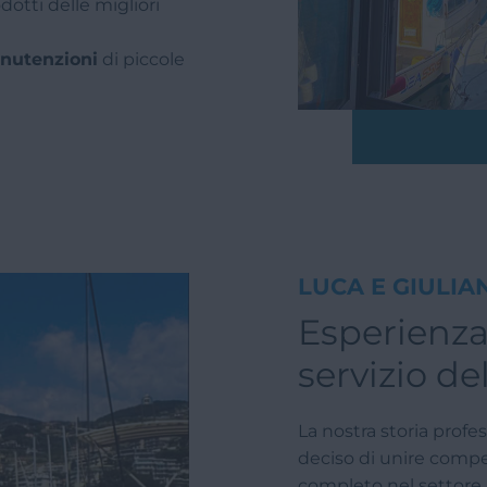
otti delle migliori
anutenzioni
di piccole
LUCA E GIULIA
Esperienza 
servizio d
La nostra storia profe
deciso di unire compe
completo nel settore 