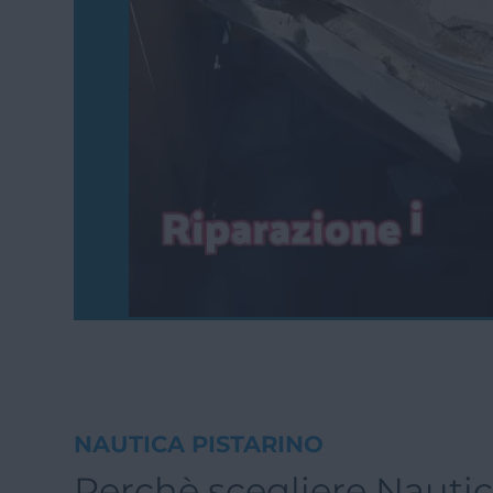
NAUTICA PISTARINO
Perchè scegliere Nauti