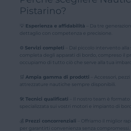
Pistarino?
💡
Esperienza e affidabilità
– Da tre generazion
dettaglio con competenza e precisione.
⚙️
Servizi completi
– Dal piccolo intervento alla
completa degli apparati di bordo, compreso il pr
occupiamo di tutto ciò che serve alla tua imbar
🛒
Ampia gamma di prodotti
– Accessori, pezzi
attrezzature nautiche sempre disponibili.
🛠️
Tecnici qualificati
– Il nostro team è formato 
specializzata sui vostri motori e impianto di bor
💰
Prezzi concorrenziali
– Offriamo il miglior ra
per garantirti convenienza senza compromessi.