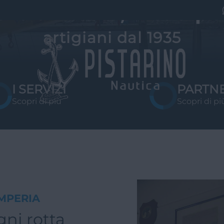
e
r
e
a
l
m
a
r
e
,
i
l
t
u
o
p
o
a
r
t
i
g
i
a
n
i
d
a
l
1
9
3
5
I SERVIZI
PARTN
Scopri di più
Scopri di pi
IMPERIA
gni rotta