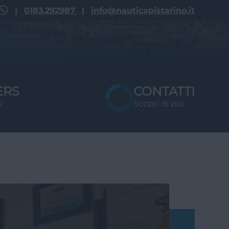
r
t
o
s
i
c
u
r
o
|
0183.292987
|
info@nauticapistarino.it
ERS
CONTATTI
ù
Scopri di più