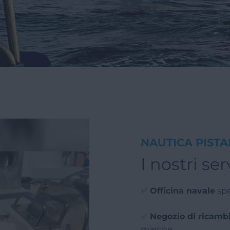
NAUTICA PISTA
I nostri ser
✅
Officina navale
spe
✅
Negozio di ricambi 
marche