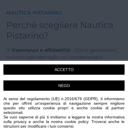
NAUTICA PISTARINO
Perchè scegliere Nautica
Pistarino?
💡
Esperienza e affidabilità
– Da tre generazioni,
curiamo ogni dettaglio con competenza e
precisione.
ACCETTO
⚙️
Servizi completi
– Dal piccolo intervento alla
NEGO
sostituzione completa degli apparati di bordo,
compreso il propulsore, ci occupiamo di tutto ciò
Ai sensi del regolamento (UE) n.2016/679 (GDPR), ti informiamo
che serve alla tua imbarcazione.
che per offrirti un'esperienza di navigazione sempre migliore
questo sito utilizza cookie propri e anche cookie di partner
selezionati.
🛒
Ampia gamma di prodotti
– Accessori, pezzi di
Se vuoi saperne di più ti invitiamo a leggere la nostra informativa
ricambio e attrezzature nautiche sempre
sulla privacy e anche la nostra cookie policy. Troverai anche le
istruzioni per modificare i tuoi consensi.