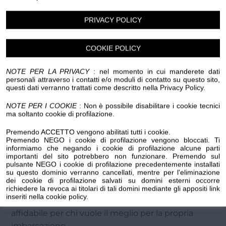
disponibili.
PRIVACY POLICY
🛠️
Tecnici qualificati
– Il nostro team è formato
per offrire assistenza specializzata sui vostri motori
COOKIE POLICY
e impianto di bordo.
NOTE PER LA PRIVACY
: nel momento in cui manderete dati
💰
Prezzi concorrenziali
– Offriamo il miglior
personali attraverso i contatti e/o moduli di contatto su questo sito,
questi dati verranno trattati come descritto nella Privacy Policy.
rapporto qualità-prezzo per garantirti convenienza
senza compromessi.
NOTE PER I COOKIE
: Non è possibile disabilitare i cookie tecnici
ma soltanto cookie di profilazione.
🚤
Supporto personalizzato
– Ogni cliente è
Premendo ACCETTO vengono abilitati tutti i cookie.
unico: ti consigliamo soluzioni su misura per
Premendo NEGO i cookie di profilazione vengono bloccati. Ti
informiamo che negando i cookie di profilazione alcune parti
navigare in tranquillità.
importanti del sito potrebbero non funzionare. Premendo sul
pulsante NEGO i cookie di profilazione precedentemente installati
su questo dominio verranno cancellati, mentre per l'eliminazione
Grazie a Luca, che ha portato innovazione e nuovi
dei cookie di profilazione salvati su domini esterni occorre
servizi, e a Giuliana, che ha ampliato l’offerta del
richiedere la revoca ai titolari di tali domini mediante gli appositi link
inseriti nella cookie policy.
negozio, oggi Nautica Pistarino è un partner
affidabile per chi vuole il meglio per la propria
imbarcazione.