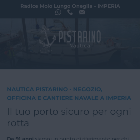
D
a
l
c
a
n
t
i
e
r
e
a
l
m
Radice Molo Lungo Oneglia - IMPERIA
a
r
e
,
i
l
t
u
o
p
o
r
t
o
s
i
c
u
r
o
a
r
t
i
g
i
a
n
i
d
a
l
1
9
3
5
NAUTICA PISTARINO - NEGOZIO,
OFFICINA E CANTIERE NAVALE A IMPERIA
Il tuo porto sicuro per ogni
rotta
Da 91 anni
siamo un punto di riferimento per chi